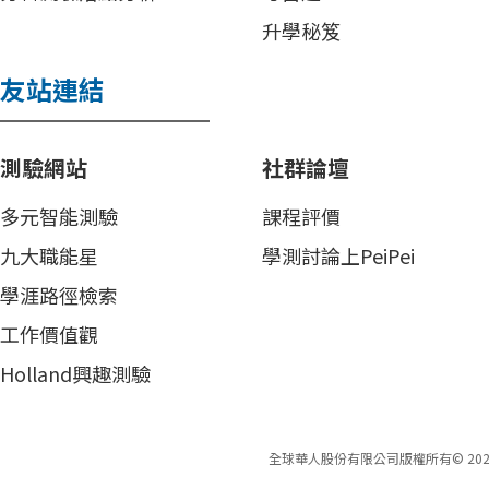
升學秘笈
友站連結
測驗網站
社群論壇
多元智能測驗
課程評價
九大職能星
學測討論上PeiPei
學涯路徑檢索
工作價值觀
Holland興趣測驗
全球華人股份有限公司版權所有©
202