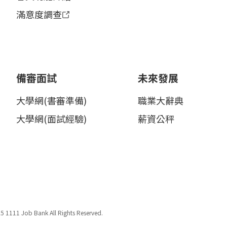
滿意度調查
備審面試
未來發展
大學網(書審準備)
職業大辭典
大學網(面試經驗)
薪資公秤
5 1111 Job Bank All Rights Reserved.