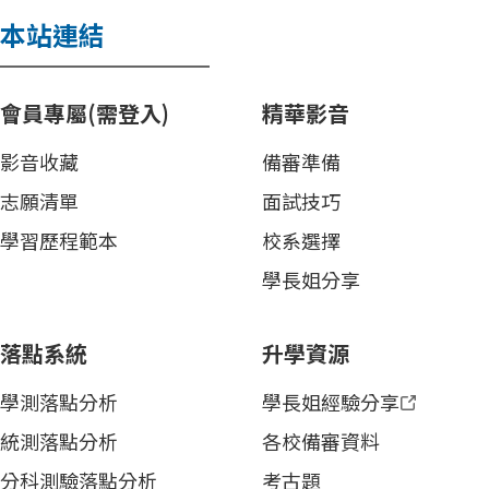
本站連結
會員專屬(需登入)
精華影音
影音收藏
備審準備
志願清單
面試技巧
學習歷程範本
校系選擇
學長姐分享
落點系統
升學資源
學測落點分析
學長姐經驗分享
統測落點分析
各校備審資料
分科測驗落點分析
考古題